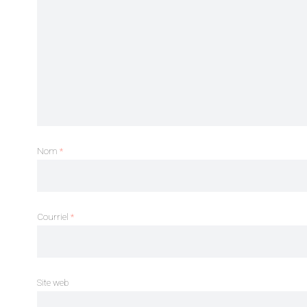
Nom
*
Courriel
*
Site web