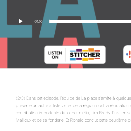
Lecteur
00:00
audio
(2/3) Dans cet épisode, l’équipe de La place s’arrête à quelqu
présente un autre artiste visuel de la région dont la réputation 
contribution importante du leader métis, Jim Brady. Puis, on se
Mailloux et de sa fonderie. Et Ronald conclut cette deuxième pa