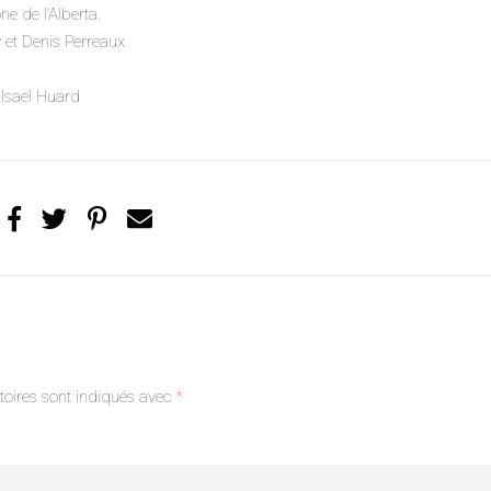
e de l’Alberta.
 et Denis Perreaux
 Isael Huard
oires sont indiqués avec
*