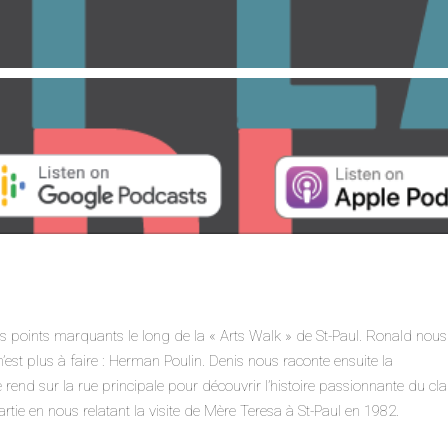
es points marquants le long de la « Arts Walk » de St-Paul. Ronald nous
n’est plus à faire : Herman Poulin. Denis nous raconte ensuite la
 rend sur la rue principale pour découvrir l’histoire passionnante du cl
rtie en nous relatant la visite de Mère Teresa à St-Paul en 1982.