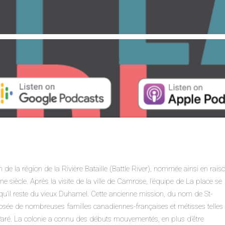
 de la région de la Rivière Bataille (Battle River), nommée ainsi en rais
me siècle. Après la visite de la ville de Camrose, l’équipe de La place se
qu’il reste du vieux Duhamel. Cette ancienne mission, du nom de St-
sée de nombreuses familles canadiennes-françaises et métisses telles
Paré. La colonie a connu des débuts mouvementés, en plus d’être