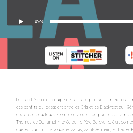
Lecteur
00:00
audio
Dans cet épisode, l’équipe de La place poursuit son exploration
des conflits qui existaient entre les Cris et les Blackfoot au 19è
déplace de quelques kilomètres vers le sud pour découvrir ce 
Thomas de Duhamel, menée par le Père Bellevaire, était compo
que les Dumont, Laboucane, Salois, Saint-Germain, Poitras et 