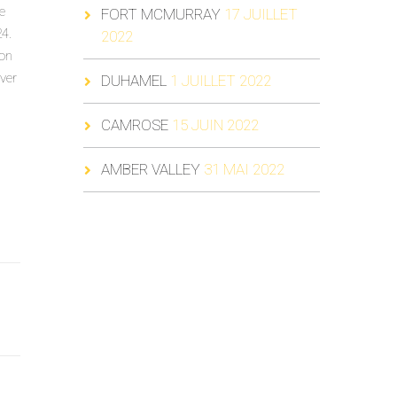
e
FORT MCMURRAY
17 JUILLET
24.
2022
 on
iver
DUHAMEL
1 JUILLET 2022
CAMROSE
15 JUIN 2022
AMBER VALLEY
31 MAI 2022