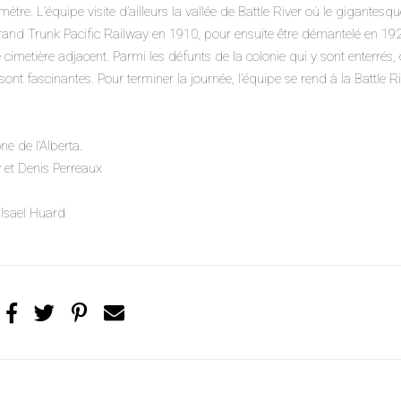
ètre. L’équipe visite d’ailleurs la vallée de Battle River où le gigantesqu
Grand Trunk Pacific Railway en 1910, pour ensuite être démantelé en 19
le cimetière adjacent. Parmi les défunts de la colonie qui y sont enterrés,
nt fascinantes. Pour terminer la journée, l’équipe se rend à la Battle R
e de l’Alberta.
 et Denis Perreaux
 Isael Huard