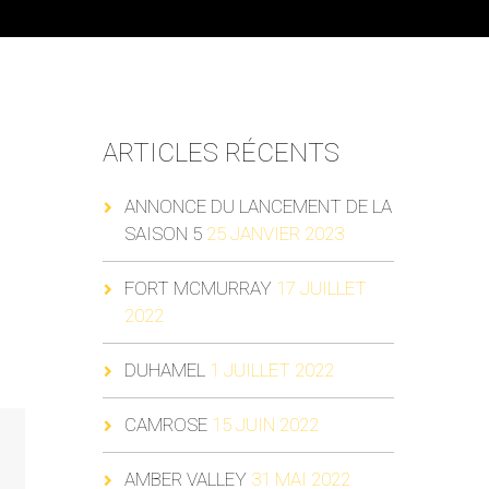
ARTICLES RÉCENTS
ANNONCE DU LANCEMENT DE LA
SAISON 5
25 JANVIER 2023
FORT MCMURRAY
17 JUILLET
2022
DUHAMEL
1 JUILLET 2022
CAMROSE
15 JUIN 2022
AMBER VALLEY
31 MAI 2022