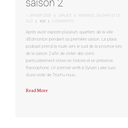
saison 2
,
1 JANVIER 2020
LAPLACE
ANNONCE
CALGARY ET LE
103
SUD
0 COMMENTS
Après avoir exploré plusieurs quartiers de la ville
d’Edmonton pendant sa première saison, La place
podcast prend la route vers le sud de la province lors
de la saison 2 afin de visiter des coins
particulièrement riches en histoire et en présence
francophone. Un premier arrêt à Sylvan Lake suivi
d’une visite de Trochu nous…
Read More