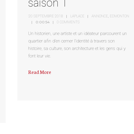
saison 1
,
20 SEPTEMBRE 2018
LAPLACE
ANNONCE
EDMONTON
0:00:54
0 COMMENTS
Un historien, une artiste et un idéateur parcourent un
quartier afin d’en cerner l’identité à travers son
histoire, sa culture, son architecture et les gens qui y
font leur vie.
Read More