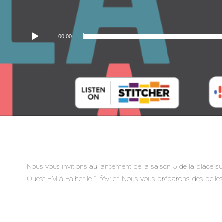
Lecteur
00:00
audio
Nous vous invitions au lancement de la saison 5 de la place
Ouest FM à Falher le 1 février. Nous vous préparons des belles 