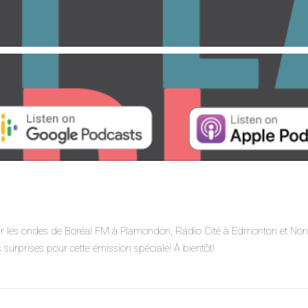
 sur les ondes de Boréal FM à Plamondon, Radio Cité à Edmonton et Nor
surprises pour cette émission spéciale! À bientôt!