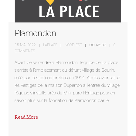
Plamondon
00:48:02
15 MAI 2022
LAPLACE
NORD-EST
0
COMMENTS
Avant de se rendre à Plamondon, l’équipe de La place
s’arrête à l’emplacement du défunt village de Gourin,
créé par des colons bretons en 1914. Après avoir salué
les vestiges de la maison Duperron à l’entrée du village,
l’équipe s’installe près du Mini-parc Héritage pour en
savoir plus sur la fondation de Plamondon par le…
Read More