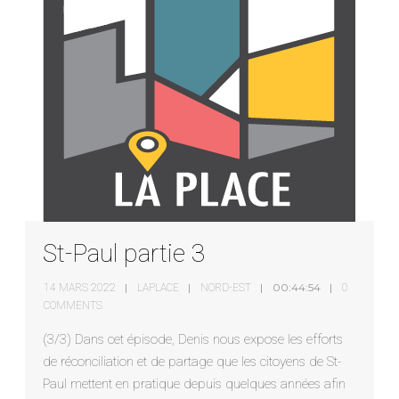
St-Paul partie 3
00:44:54
14 MARS 2022
LAPLACE
NORD-EST
0
COMMENTS
(3/3) Dans cet épisode, Denis nous expose les efforts
de réconciliation et de partage que les citoyens de St-
Paul mettent en pratique depuis quelques années afin