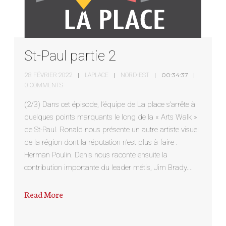
St-Paul partie 2
00:34:37
28 FÉVRIER 2022
LAPLACE
NORD-EST
0 COMMENTS
(2/3) Dans cet épisode, l’équipe de La place s’arrête à
quelques points marquants le long de la « Arts Walk »
de St-Paul. Ronald nous présente un autre artiste visuel
de la région dont la réputation n’est plus à faire :
Herman Poulin. Denis nous raconte ensuite la
contribution importante du leader métis, Jim Brady….
Read More