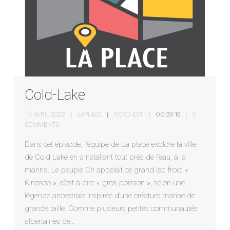
Cold-Lake
00:39:15
14 AVRIL 2022
LAPLACE
NORD-EST
0
COMMENTS
Dans cet épisode, l’équipe de La place explore la ville
de Cold Lake en s’installant tout près de l’eau, à la
marina. Le peuple Cri appelait ce grand lac froid «
Kinosoo », c’est-à-dire « gros poisson », selon une
légende ancestrale inspirée d’une créature marine de
grande taille. Comme plusieurs petites communautés
albertaines de…