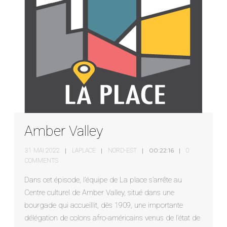
Amber Valley
00:22:16
31 MAI 2022
LAPLACE
NORD-EST
0
COMMENTS
Dans cet épisode, l’équipe de La place s’arrête au
Centre culturel de Amber Valley, situé dans une
bourgade qui accueillit, dès 1909, une importante
délégation de colons afro-américains venus de l’état de