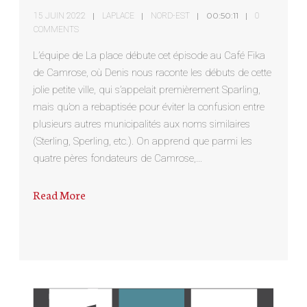
00:50:11
15 JUIN 2022
LAPLACE
NORD-EST
0
COMMENTS
L’équipe de La place débute cet épisode au Café Fika
de Camrose, où Denis nous raconte les débuts de cette
jolie petite ville, qui s’appelait premièrement Sparling,
mais qu’on a rebaptisée pour éviter la confusion entre
plusieurs autres municipalités aux noms similaires
(Sterling, Sperling, etc.). On apprend que parmi les
quatre pères fondateurs de Camrose,…
Read More