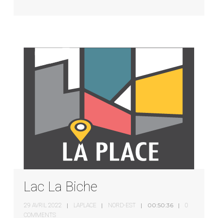
Lac La Biche
00:50:36
29 AVRIL 2022
LAPLACE
NORD-EST
0
COMMENTS