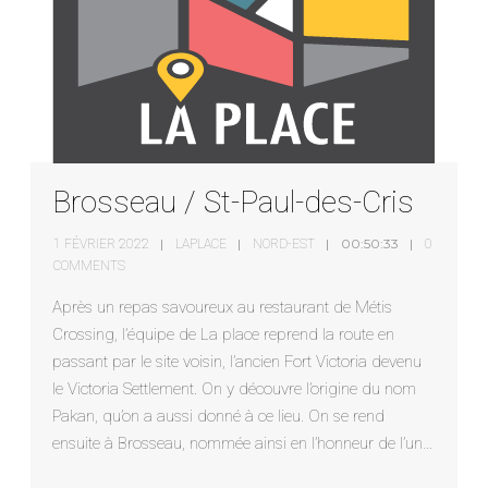
Brosseau / St-Paul-des-Cris
00:50:33
1 FÉVRIER 2022
LAPLACE
NORD-EST
0
COMMENTS
Après un repas savoureux au restaurant de Métis
Crossing, l’équipe de La place reprend la route en
passant par le site voisin, l’ancien Fort Victoria devenu
le Victoria Settlement. On y découvre l’origine du nom
Pakan, qu’on a aussi donné à ce lieu. On se rend
ensuite à Brosseau, nommée ainsi en l’honneur de l’un…