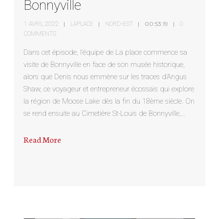
Bonnyville
00:53:19
1 AVRIL 2022
LAPLACE
NORD-EST
0
COMMENTS
Dans cet épisode, l’équipe de La place commence sa
visite de Bonnyville en face de son musée historique,
alors que Denis nous emmène sur les traces d’Angus
Shaw, ce voyageur et entrepreneur écossais qui explore
la région de Moose Lake dès la fin du 18ème siècle. On
se rend ensuite au Cimetière St-Louis de Bonnyville,…
Read More