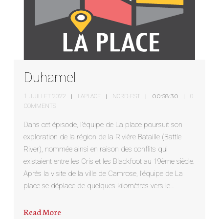
Duhamel
00:58:30
1 JUILLET 2022
LAPLACE
NORD-EST
0
COMMENTS
Dans cet épisode, l’équipe de La place poursuit son
exploration de la région de la Rivière Bataille (Battle
River), nommée ainsi en raison des conflits qui
existaient entre les Cris et les Blackfoot au 19ème siècle.
Après la visite de la ville de Camrose, l’équipe de La
place se déplace de quelques kilomètres vers le…
Read More