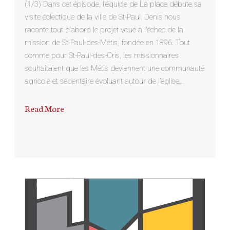
(1/3) Dans cet épisode, l’équipe de La place débute sa
visite éclectique de la ville de St-Paul. Denis nous
raconte tout d’abord le projet voué à l’échec de la
mission de St-Paul-des-Métis, fondée en 1896. Tout
comme pour St-Paul-des-Cris, les missionnaires
souhaitaient que les Métis deviennent une communauté
agricole et sédentaire évoluant autour de l’église…
Read More